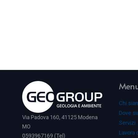
Men
Chi sia
Dove s
Via Padova 160, 41125 Modena
Servizi
MO
Lavora 
0593967169 (Tel)