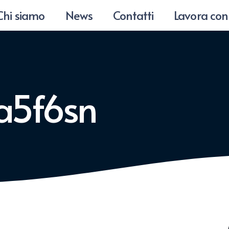
Chi siamo
News
Contatti
Lavora con
a5f6sn