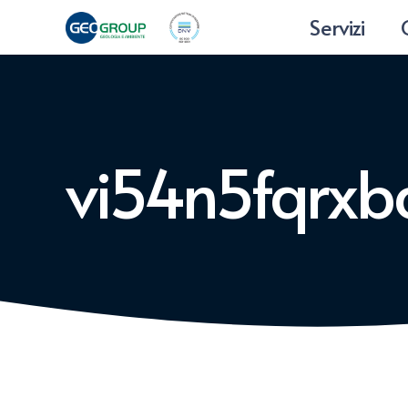
Servizi
vi54n5fqrxb