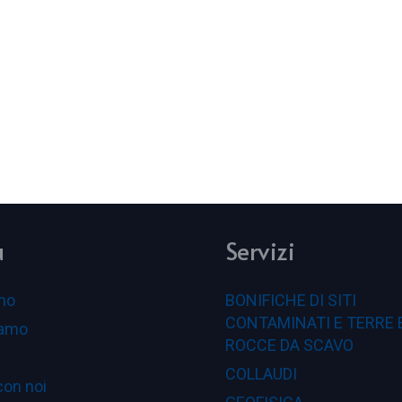
u
Servizi
mo
BONIFICHE DI SITI
CONTAMINATI E TERRE 
iamo
ROCCE DA SCAVO
COLLAUDI
con noi