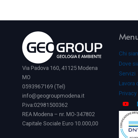
Men
Chi sia
Dove s
Via Padova 160, 41125 Modena
Servizi
MO
Lavora 
0593967169 (Tel)
Privacy
info@geogroupmodena.it
P.iva:02981500362
REA Modena – nr. MO-347802
Capitale Sociale Euro 10.000,00