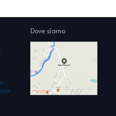
Dove siamo
E
CA
RMIA