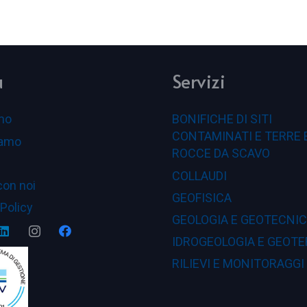
u
Servizi
mo
BONIFICHE DI SITI
CONTAMINATI E TERRE 
iamo
ROCCE DA SCAVO
COLLAUDI
con noi
GEOFISICA
 Policy
GEOLOGIA E GEOTECNI
IDROGEOLOGIA E GEOTE
RILIEVI E MONITORAGGI