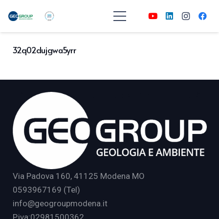
32q02dujgwa5yrr
Via Padova 160, 41125 Modena MO
0593967169 (Tel)
info@geogroupmodena.it
P.iva:02981500362