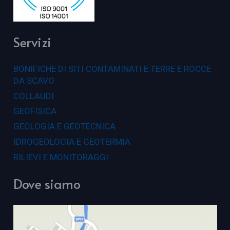
Servizi
BONIFICHE DI SITI CONTAMINATI E TERRE E ROCCE
DA SCAVO
COLLAUDI
GEOFISICA
GEOLOGIA E GEOTECNICA
IDROGEOLOGIA E GEOTERMIA
RILIEVI E MONITORAGGI
Dove siamo