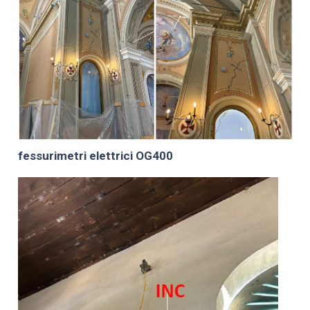
fessurimetri elettrici OG400