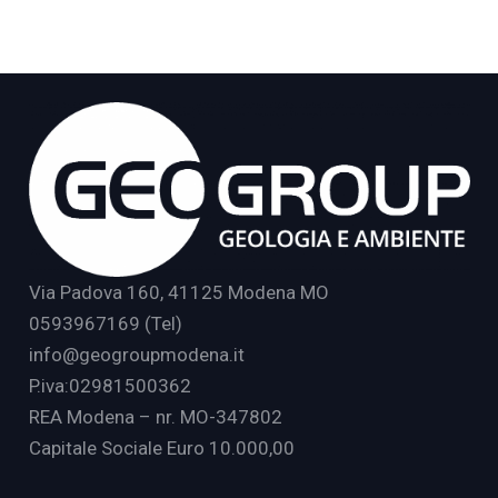
Via Padova 160, 41125 Modena MO
0593967169 (Tel)
info@geogroupmodena.it
P.iva:02981500362
REA Modena – nr. MO-347802
Capitale Sociale Euro 10.000,00