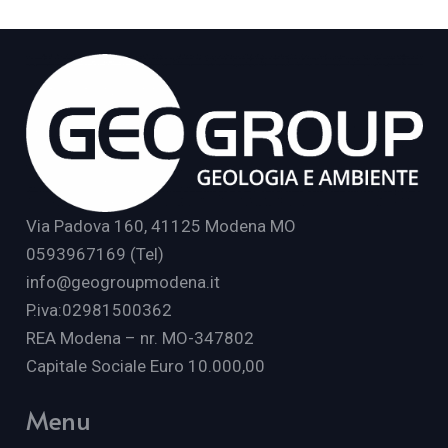
Via Padova 160, 41125 Modena MO
0593967169 (Tel)
info@geogroupmodena.it
P.iva:02981500362
REA Modena – nr. MO-347802
Capitale Sociale Euro 10.000,00
Menu