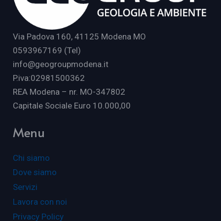
Via Padova 160, 41125 Modena MO
0593967169 (Tel)
info@geogroupmodena.it
P.iva:02981500362
REA Modena – nr. MO-347802
Capitale Sociale Euro 10.000,00
Menu
Chi siamo
Dove siamo
Servizi
Lavora con noi
Privacy Policy